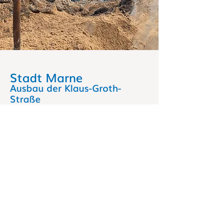
Stadt Marne
Ausbau der Klaus-Groth-
Straße
(Kreis Dithmarschen
)
Neben dem Zustand der Fahrbahn sind
auch weite Teile des
Regenwasserkanalnetzes in der Stadt
Marne für die immer häufiger
auftretenden Starkregen-ereignisse
hydraulisch nicht ausgelegt. Der
Wasserverband Süder- dithmarschen,
der Betreiber des Kanalnetzes ist, hat
daher entschieden im Zuge der