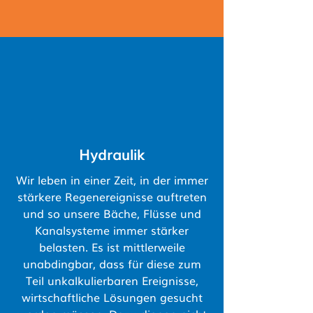
Hydraulik
Wir leben in einer Zeit, in der immer
stärkere Regenereignisse auftreten
und so unsere Bäche, Flüsse und
Kanalsysteme immer stärker
belasten. Es ist mittlerweile
unabdingbar, dass für diese zum
Teil unkalkulierbaren Ereignisse,
wirtschaftliche Lösungen gesucht